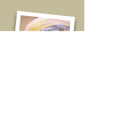
© 2019 Dr. med. dent.
Michael Geiger - Bad
Kissingen
Webmaster Login